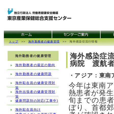
トップ
>>
海外勤務者の健康管理
>> 海外感染症流行情報
海外感染症流
海外勤務者の健康管理
病院 渡航
海外勤務者の最近の動向
海外勤務者の健康問題
・アジア：東南
海外駐在員の健康管理対
今年は東南
策
熱患者が発生
海外出張者の健康管理対
策
旬までの患者
健康問題別の対応(工事中)
ぼり、首都郊
海外駐在員向け