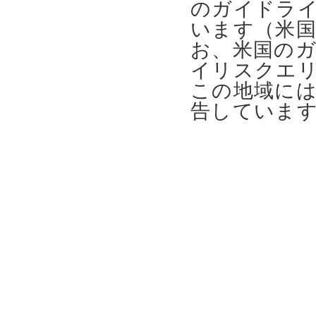
のガイドライ
います（米国CDC 
お、米国の
イリスクエ
この地域に
告していま