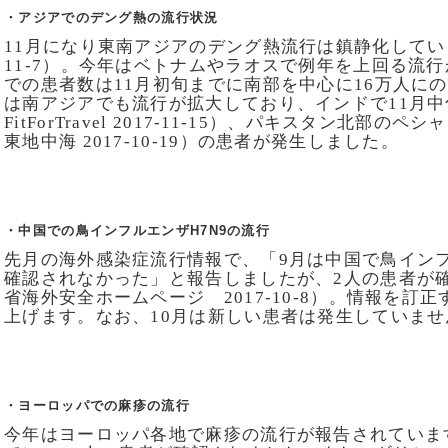
・アジアでのデング熱の流行状況
11月になり東南アジアのデング熱流行は鎮静化しています
11-7）。今年はベトナムやラオスで例年を上回る流
での患者数は11月初旬までに南部を中心に16万人に
は南アジアでも流行が拡大しており、インドで11月中
FitForTravel 2017-11-15）、パキスタン北部
東地中海 2017-10-19）の患者が発生しました。
・中国での鳥インフルエンザH7N9の流行
先月の海外感染症流行情報で、「9月は中国で鳥インフ
確認されなかった」と報告しましたが、2人の患者が
省海外安全ホームページ 2017-10-8）。情報を訂
上げます。なお、10月は新しい患者は発生していません（W
・ヨーロッパでの麻疹の流行
今年はヨーロッパ各地で麻疹の流行が報告されていま