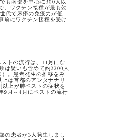
でも南部を中心に300人以
で、ワクチン接種が最も効
の世代で麻疹の免疫力が低
事前にワクチン接種を受け
ストの流行は、11月にな
は疑いも含めて約2200人
-20）。患者発生の推移をみ
以上は首都のアンタナナリ
の7割以上が肺ペストの症状を
年9月～4月にペストの流行
グ熱の患者が3人発生しまし