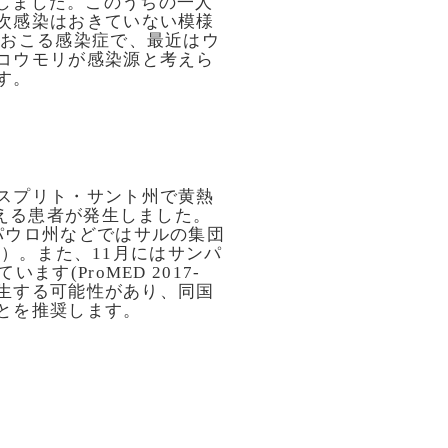
死亡しました。このうちの一人
次感染はおきていない模様
でおこる感染症で、最近はウ
コウモリが感染源と考えら
す。
スプリト・サント州で黄熱
越える患者が発生しました。
パウロ州などではサルの集団
27）。また、11月にはサンパ
す(ProMED 2017-
発生する可能性があり、同国
とを推奨します。