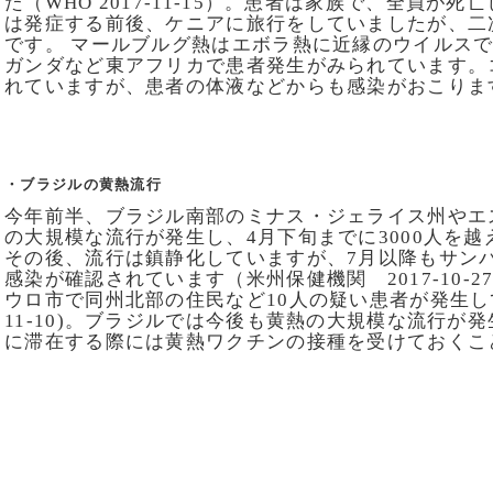
た（WHO 2017-11-15）。患者は家族で、全員が
は発症する前後、ケニアに旅行をしていましたが、二
です。 マールブルグ熱はエボラ熱に近縁のウイルス
ガンダなど東アフリカで患者発生がみられています。
れていますが、患者の体液などからも感染がおこりま
・ブラジルの黄熱流行
今年前半、ブラジル南部のミナス・ジェライス州やエ
の大規模な流行が発生し、4月下旬までに3000人を
その後、流行は鎮静化していますが、7月以降もサン
感染が確認されています（米州保健機関 2017-10-
ウロ市で同州北部の住民など10人の疑い患者が発生していま
11-10)。ブラジルでは今後も黄熱の大規模な流行が
に滞在する際には黄熱ワクチンの接種を受けておくこ