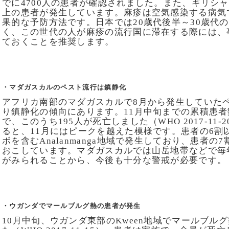
でに4700人の患者が確認されました。また、ギリシャ
上の患者が発生しています。麻疹は空気感染する病気
果的な予防方法です。日本では20歳代後半～30歳代
く、この世代の人が麻疹の流行国に滞在する際には、
ておくことを推奨します。
・マダガスカルのペスト流行は鎮静化
アフリカ南部のマダガスカルで8月から発生していたペ
り鎮静化の傾向にあります。11月中旬までの累積患者数
で、このうち195人が死亡しました（WHO 2017-11
ると、11月にはピークを越えた模様です。患者の6割
ボを含むAnalanmanga地域で発生しており、患者
おこしています。マダガスカルでは山岳地帯などで毎
がみられることから、今後も十分な警戒が必要です。
・ウガンダでマールブルグ熱の患者が発生
10月中旬、ウガンダ東部のKween地域でマールブル