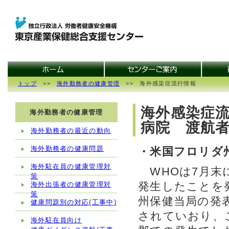
トップ
>>
海外勤務者の健康管理
>> 海外感染症流行情報
海外感染症流
海外勤務者の健康管理
病院 渡航
海外勤務者の最近の動向
海外勤務者の健康問題
・米国フロリダ
海外駐在員の健康管理対
WHOは7月末
策
発生したことを発
海外出張者の健康管理対
策
州保健当局の発表
健康問題別の対応(工事中)
されていおり、こ
海外駐在員向け