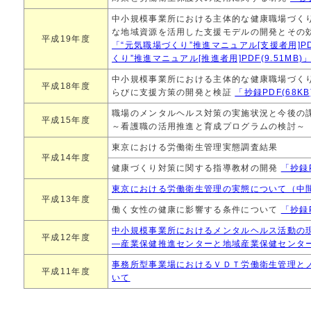
中小規模事業所における主体的な健康職場づく
な地域資源を活用した支援モデルの開発とその
平成19年度
「“元気職場づくり”推進マニュアル[支援者用]PDF(
くり”推進マニュアル[推進者用]PDF(9.51MB)
中小規模事業所における主体的な健康職場づく
平成18年度
らびに支援方策の開発と検証
「抄録PDF(68KB
職場のメンタルヘルス対策の実施状況と今後の
平成15年度
～看護職の活用推進と育成プログラムの検討～
東京における労働衛生管理実態調査結果
平成14年度
健康づくり対策に関する指導教材の開発
「抄録P
東京における労働衛生管理の実態について（中
平成13年度
働く女性の健康に影響する条件について
「抄録P
中小規模事業所におけるメンタルヘルス活動の
平成12年度
―産業保健推進センターと地域産業保健センタ
事務所型事業場におけるＶＤＴ労働衛生管理と
平成11年度
いて