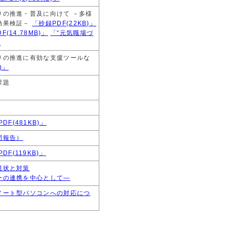
りの推進・普及に向けて －多様
効果検証－
「抄録PDF(22KB)」
14.78MB)」
「“元気職場づ
」
りの推進に有効な支援ツールな
)」
課題
DF(481KB)」
間報告）
DF(119KB)」
現状と対策
ーの連携を中心として―
ノート型パソコンへの対応につ