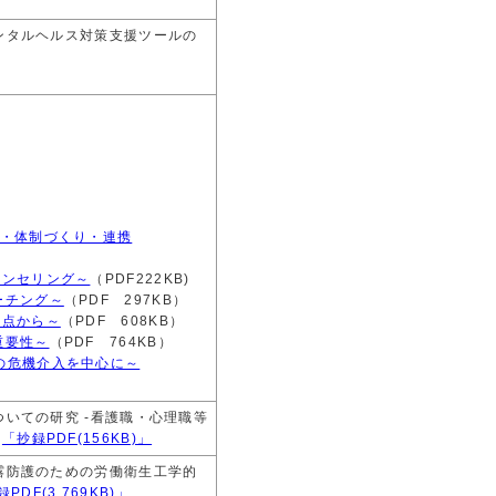
ンタルヘルス対策支援ツールの
・体制づくり・連携
ウンセリング～
（PDF222KB)
ーチング～
（PDF 297KB）
観点から～
（PDF 608KB）
重要性～
（PDF 764KB）
の危機介入を中心に～
いての研究 -看護職・心理職等
-
「抄録PDF(156KB)」
露防護のための労働衛生工学的
PDF(3,769KB)」