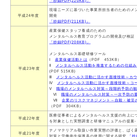
「抄録PDF(220KB)」
現場ニーズに基づいた事業所担当者のためのメ
平成24年度
開発
「抄録PDF(211KB)」
産業保健スタッフ養成のための
メンタルヘルス教育プログラムの開発及び検証
「抄録PDF(208KB)」
メンタルヘルス基礎研修ツール
Ⅰ
産業保健活動とは
（PDF 453KB）
Ⅱ
メンタルヘルス活動を推進するための仕組み
平成23年度
(PDF 515KB)
Ⅲ
メンタルヘルス活動に活かす面接技術～カ
Ⅳ
メンタルヘルス活動に活かす面接技術～コ
Ⅴ
職場のメンタルヘルス対策～段階的予防の
Ⅵ
職場のメンタルヘルス対策～一次予防の
Ⅶ
企業のリスクマネジメント～自殺・被災
（PDF 304KB）
医療従事者によるメンタルヘルス支援の向上につ
平成22年度
を対象とした実態調査と研修マニュアルの提案
ナノマテリアル取扱い作業実態の評価と、ばく
平成21年度
対策と労働衛生保護具の使用に関する研究
「抄録